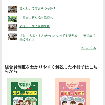
賢く動いて若さをつかめ！
生産者に寄り添う職員へ
防災テーマに視察研修
行政・地域・ＪＡが一丸となって地域発展へ 交流会で
親睦深める
もっと見る
組合員制度をわかりやすく解説した小冊子はこち
らから