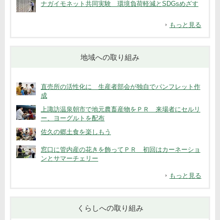
ナガイモネット共同実験 環境負荷軽減とSDGsめざす
もっと見る
地域への取り組み
直売所の活性化に 生産者部会が独自でパンフレット作
成
上諏訪温泉朝市で地元農畜産物をＰＲ 来場者にセルリ
ー、ヨーグルトを配布
佐久の郷土食を楽しもう
窓口に管内産の花きを飾ってＰＲ 初回はカーネーショ
ンとサマーチェリー
もっと見る
くらしへの取り組み