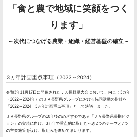
「食と農で地域に笑顔をつく
ります」
～次代につなげる農業・組織・経営基盤の確立～
3ヵ年計画重点事項（2022～2024）
令和
3
年
11
月
17
日に開催されたＪＡ
長野県大会において
、向こう
3
カ年
（
2022
～
2024
年）
のＪＡ長野県グループにおける協同
活動の
指針を
「
2022
～
2024
3
ヵ年計画重点事項」として決議しました。
ＪＡ
長野県グループの
10
年後
のめざす姿である「ＪＡ長野県長期ビジ
ョン」の実現
に
向け、
3
カ年で重点的に取組むべき
2
つの
テーマと
7
つ
の
主要施策を設け、取組みを進めてまいります。