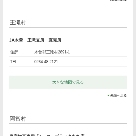
王滝村
JA木曽 王滝支所 直売所
ト
名
JA
住所
木曽郡王滝村2891-1
ピ
前
詳
木
TEL
0264-48-2121
ッ
細
曽
ク
王滝
支
大きな地図で見る
所
直売
先頭へ戻る
所
阿智村