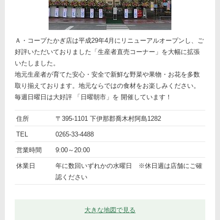
Ａ・コープたかぎ店は平成29年4月にリニューアルオープンし、ご
好評いただいておりました「生産者直売コーナー」を大幅に拡張
いたしました。
地元生産者が育てた安心・安全で新鮮な野菜や果物・お花を多数
取り揃えております。地元ならではの食材をお楽しみください。
毎週日曜日は大好評 「日曜朝市」を 開催しています！
ト
名
農産
住所
〒395-1101 下伊那郡喬木村阿島1282
ピ
前
詳
物直
TEL
0265-33-4488
ッ
細
売所
営業時間
9:00～20:00
ク
「A・
コー
休業日
年に数回いずれかの水曜日 ※休日週は店舗にご確
プた
認ください
かぎ
店」
大きな地図で見る