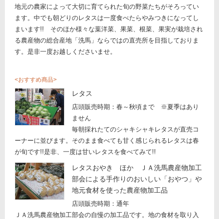
地元の農家によって大切に育てられた旬の野菜たちがそろってい
ます。中でも朝どりのレタスは一度食べたらやみつきになってし
まいます!! そのほか様々な葉洋菜、果菜、根菜、果実が栽培され
る農産物の総合産地「洗馬」ならではの直売所を目指しておりま
す。是非一度お越しくださいませ。
おすすめ商品
レタス
店頭販売時期：春～秋頃まで ※夏季はあり
ません
毎朝採れたてのシャキシャキレタスが直売コ
ーナーに並びます。そのまま食べても甘く感じられるレタスは春
が旬です!!是非、一度は甘いレタスを食べてみて!!
レタスおやき ほか ＪＡ洗馬農産物加工
部会による手作りのおいしい「おやつ」や
地元食材を使った農産物加工品
店頭販売時期：通年
ＪＡ洗馬農産物加工部会の自慢の加工品です。地の食材を取り入