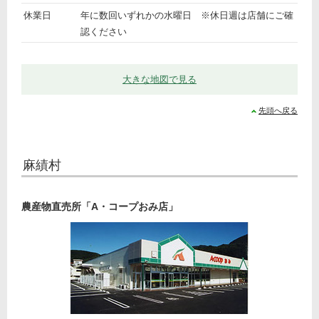
プ七
休業日
年に数回いずれかの水曜日 ※休日週は店舗にご確
久保
認ください
店」
大きな地図で見る
先頭へ戻る
麻績村
農産物直売所「A・コープおみ店」