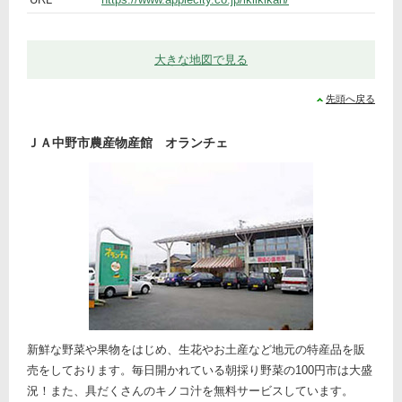
い
き
館
大きな地図で見る
先頭へ戻る
ＪＡ中野市農産物産館 オランチェ
新鮮な野菜や果物をはじめ、生花やお土産など地元の特産品を販
売をしております。毎日開かれている朝採り野菜の100円市は大盛
況！また、具だくさんのキノコ汁を無料サービスしています。