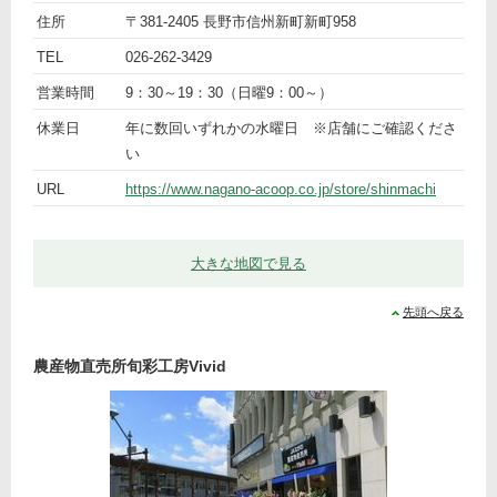
ト
名
「Ａ・
住所
〒381-2405 長野市信州新町新町958
ピ
前
詳
コープ
TEL
026-262-3429
ッ
細
しんま
営業時間
9：30～19：30（日曜9：00～）
ク
ち店」
農産物
休業日
年に数回いずれかの水曜日 ※店舗にご確認くださ
直売コ
い
ーナー
URL
https://www.nagano-acoop.co.jp/store/shinmachi
大きな地図で見る
先頭へ戻る
農産物直売所旬彩工房Vivid