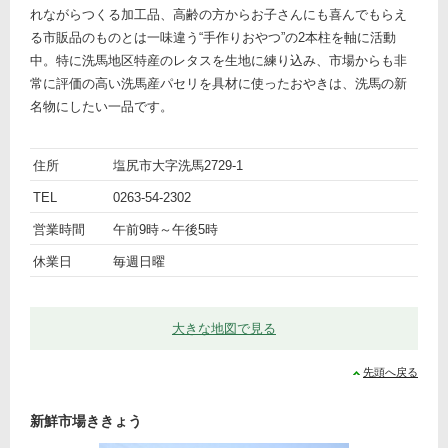
れながらつくる加工品、高齢の方からお子さんにも喜んでもらえ
る市販品のものとは一味違う“手作りおやつ”の2本柱を軸に活動
中。特に洗馬地区特産のレタスを生地に練り込み、市場からも非
常に評価の高い洗馬産パセリを具材に使ったおやきは、洗馬の新
名物にしたい一品です。
ト
名
Ｊ
住所
塩尻市大字洗馬2729-1
ピ
前
詳
Ａ
TEL
0263-54-2302
ッ
細
洗
営業時間
午前9時～午後5時
ク
馬
農
休業日
毎週日曜
産
物
直
大きな地図で見る
売
所
先頭へ戻る
ア
ピ
新鮮市場ききょう
ス