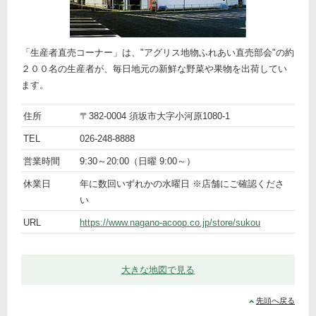
「生産者直売コーナー」は、"アグリス地物ふれあい直売部会"の約
２００名の生産者が、毎日地元の新鮮な野菜や果物を出荷してい
ます。
ト
名
「Ａ・
住所
〒382-0004 須坂市大字小河原1080-1
ピ
前
詳
コープ
TEL
026-248-8888
ッ
細
すこう
営業時間
9:30～20:00（日曜 9:00～）
ク
店」生
産者直
休業日
年に数回いずれかの水曜日 ※店舗にご確認くださ
売コー
い
ナー
URL
https://www.nagano-acoop.co.jp/store/sukou
大きな地図で見る
先頭へ戻る