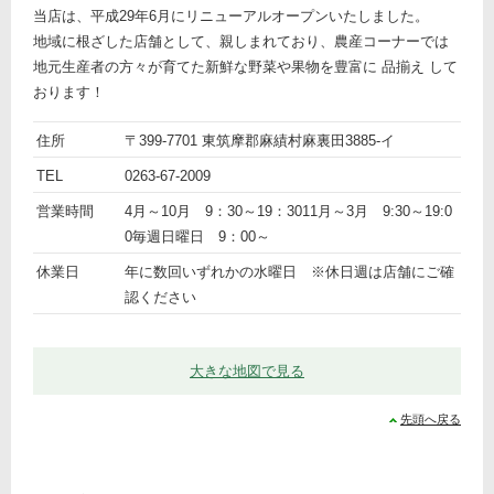
当店は、平成29年6月にリニューアルオープンいたしました。
地域に根ざした店舗として、親しまれており、農産コーナーでは
地元生産者の方々が育てた新鮮な野菜や果物を豊富に 品揃え して
おります！
ト
名
農産
住所
〒399-7701 東筑摩郡麻績村麻裏田3885-イ
ピ
前
詳
物直
TEL
0263-67-2009
ッ
細
売所
営業時間
4月～10月 9：30～19：3011月～3月 9:30～19:0
ク
「A・
0毎週日曜日 9：00～
コー
プお
休業日
年に数回いずれかの水曜日 ※休日週は店舗にご確
み
認ください
店」
大きな地図で見る
先頭へ戻る