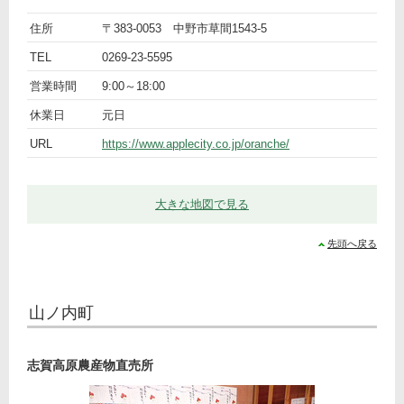
ト
名
ＪＡ
住所
〒383-0053 中野市草間1543-5
ピ
前
詳
中野
TEL
0269-23-5595
ッ
細
市農
営業時間
9:00～18:00
ク
産物
産
休業日
元日
館
URL
https://www.applecity.co.jp/oranche/
オラ
ンチ
ェ
大きな地図で見る
先頭へ戻る
山ノ内町
志賀高原農産物直売所