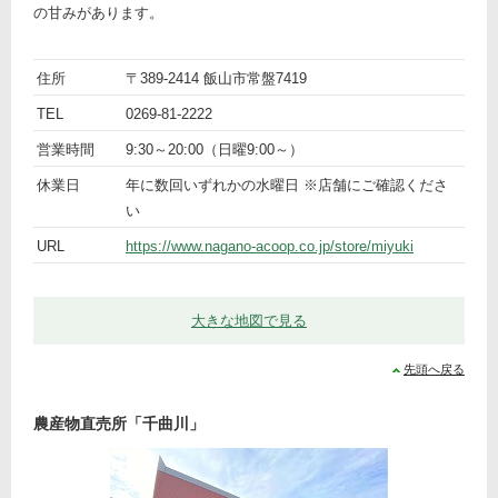
の甘みがあります。
ト
名
「Ａ・
住所
〒389-2414 飯山市常盤7419
ピ
前
詳
コープ
TEL
0269-81-2222
ッ
細
みゆき
営業時間
9:30～20:00（日曜9:00～）
ク
店」生
産者直
休業日
年に数回いずれかの水曜日 ※店舗にご確認くださ
売コー
い
ナー
URL
https://www.nagano-acoop.co.jp/store/miyuki
大きな地図で見る
先頭へ戻る
農産物直売所「千曲川」