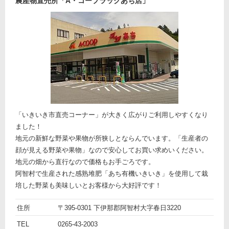
農産物直売所「A・コープラックあち店」
「いきいき市直売コーナー」が大きく広がりご利用しやすくなり
ました！
地元の新鮮な野菜や果物が所狭しとならんでいます。「生産者の
顔が見える野菜や果物」なので安心してお買い求めいください。
地元の畑から直行なので価格もお手ごろです。
阿智村で生産された感熟堆肥「あち有機いきいき」を使用して栽
培した野菜も美味しいとお客様から大好評です！
ト
名
農産
住所
〒395-0301 下伊那郡阿智村大字春日3220
ピ
前
詳
物直
TEL
0265-43-2003