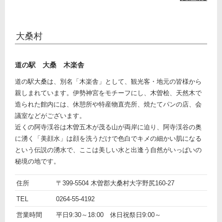
大桑村
道の駅 大桑 木楽舎
道の駅大桑は、別名「木楽舎」として、観光客・地元の皆様から
親しまれています。伊勢神宮をモチーフにし、木曽桧、天然木で
造られた館内には、休憩所や特産物直売所、焼たてパンの店、会
議室などがございます。
近くの阿寺渓谷は木曽五木が茂る山が両岸に迫り、阿寺渓谷の奥
に湧く「美顔水」は顔を洗うだけで色白でキメの細かい肌になる
という伝説の湧水で、ここは美しい水と出逢う自然がいっぱいの
秘境の地です。
ト
名
道の
住所
〒399-5504 木曽郡大桑村大字野尻160-27
ピ
前
詳
駅
TEL
0264-55-4192
ッ
細
大
営業時間
平日9:30～18:00 休日祝祭日9:00～
ク
桑