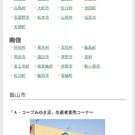
白馬村
大町市
松川村
池田町
安曇野市
松本市
山形村
塩尻市
木曽町
南信
阿智村
喬木村
宮田村
飯島町
岡谷市
諏訪市
茅野市
原村
富士見町
南箕輪村
伊那市
駒ヶ根市
松川町
飯田市
箕輪町
飯山市
「Ａ・コープみゆき店」生産者直売コーナー