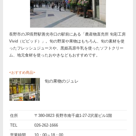
長野市のJR長野駅善光寺口の駅前にある「農産物直売所 旬彩工房
Vivid（ビビッド）」。旬の野菜や果物はもちろん、旬の素材を使
ったフレッシュジュースや、黒姫高原牛乳を使ったソフトクリー
ム、地元食材を使ったおやきなどもおすすめです。
おすすめ商品
旬の果物のジュレ
ト
名
農
住所
〒380-0823 長野市南千歳1-27-2沢屋ビル1階
ピ
前
詳
産
TEL
026-262-1666
ッ
細
物
営業時間
10：00～18：00