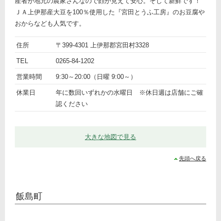
産者が地元の農家さんなので顔が見えて安心。そして新鮮です！
ＪＡ上伊那産大豆を100％使用した『宮田とうふ工房』のお豆腐や
おからなども人気です。
ト
名
農産
住所
〒399-4301 上伊那郡宮田村3328
ピ
前
詳
物直
TEL
0265-84-1202
ッ
細
売所
営業時間
9:30～20:00（日曜 9:00～）
ク
「A・
コー
休業日
年に数回いずれかの水曜日 ※休日週は店舗にご確
プ宮
認ください
田
店」
大きな地図で見る
先頭へ戻る
飯島町