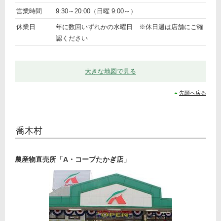
ッ
細
売所
営業時間
9:30～20:00（日曜 9:00～）
ク
「A・
コー
休業日
年に数回いずれかの水曜日 ※休日週は店舗にご確
プラ
認ください
ック
あち
店」
大きな地図で見る
先頭へ戻る
喬木村
農産物直売所「A・コープたかぎ店」