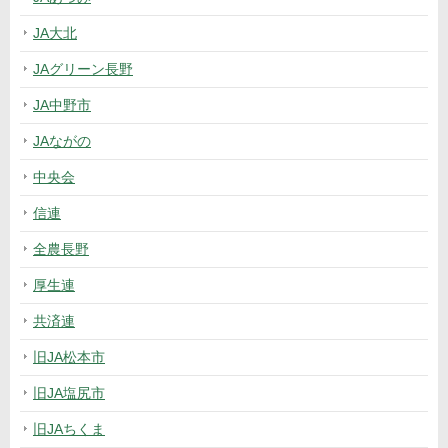
JA大北
JAグリーン長野
JA中野市
JAながの
中央会
信連
全農長野
厚生連
共済連
旧JA松本市
旧JA塩尻市
旧JAちくま