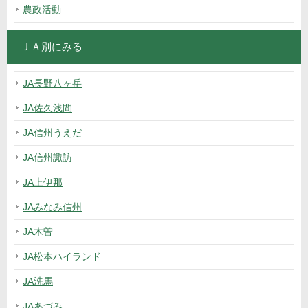
農政活動
ＪＡ別にみる
JA長野八ヶ岳
JA佐久浅間
JA信州うえだ
JA信州諏訪
JA上伊那
JAみなみ信州
JA木曽
JA松本ハイランド
JA洗馬
JAあづみ