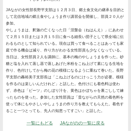
JAながの女性部長野平支部は１２月３日、郷土食文化の継承を目的と
して北信地域の郷土食やしょうま作り講習会を開催し、部員２０人が
参加。
やしょうまは、釈迦の亡くなった日「涅槃会（ねはんえ）」にあわせ
て２月１５日または３月１５日に食べる細長い団子として県全域に伝
わるものとして知られている。現在は買って食べることはあっても家
庭で作る機会は減り、作り方がわかる女性部員も少なくなっている。
当日は、女性部員２人を講師に、基本の梅のやしょうまを作った。砂
糖と塩を入れて蒸し器で蒸しあげた米粉をこね上げて素になる生地を
作り、色付けしてから梅の花の模様になるように重ねて巻いた。長野
平支部の轟裕美子支部長は「こね上げるのにけっこう力が必要。模様
を作るのは楽しいんだけれど」と話した。色付けにも着色料は使わ
ず、赤色は「ビーツ」のしぼり汁を、黄色はかぼちゃを裏ごしして練
ったものを使った。参加した女性部員は「昔ながらの天然の着色料を
使って体にもやさしいやしょうまの作り方を教えてもらえた。着色す
ること一つとっても、先人の知恵ってすごい」と話した。
ナビゲーション
一覧にもどる
JAながのの一覧に戻る