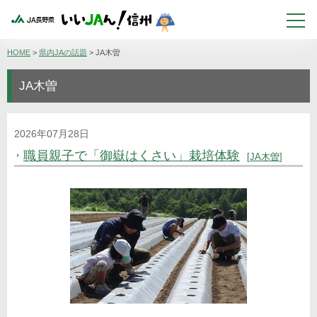
HOME
>
県内JAの話題
>
JA木曽
JA木曽
2026年07月28日
職員親子で「御嶽はくさい」栽培体験
JA木曽