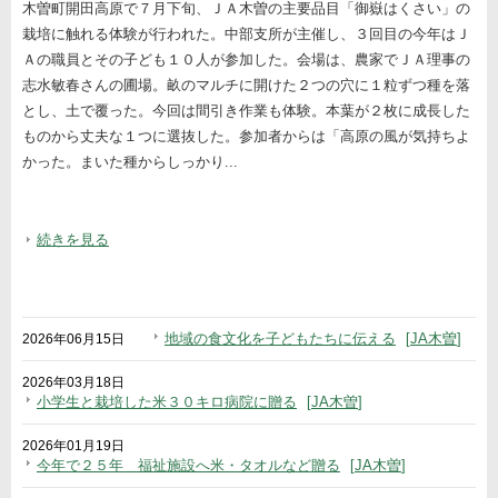
木曽町開田高原で７月下旬、ＪＡ木曽の主要品目「御嶽はくさい」の
栽培に触れる体験が行われた。中部支所が主催し、３回目の今年はＪ
Ａの職員とその子ども１０人が参加した。会場は、農家でＪＡ理事の
志水敏春さんの圃場。畝のマルチに開けた２つの穴に１粒ずつ種を落
とし、土で覆った。今回は間引き作業も体験。本葉が２枚に成長した
ものから丈夫な１つに選抜した。参加者からは「高原の風が気持ちよ
かった。まいた種からしっかり...
続きを見る
地域の食文化を子どもたちに伝える
JA木曽
2026年06月15日
2026年03月18日
小学生と栽培した米３０キロ病院に贈る
JA木曽
2026年01月19日
今年で２５年 福祉施設へ米・タオルなど贈る
JA木曽