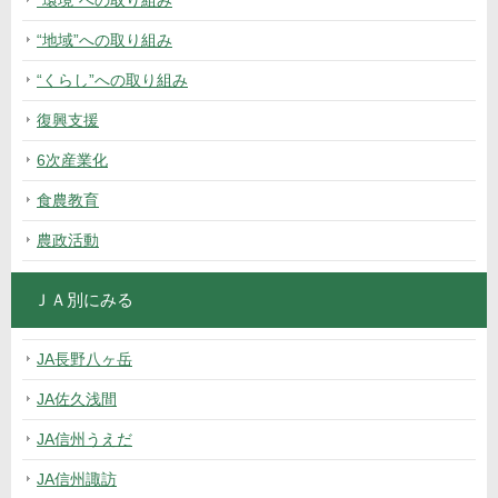
“環境”への取り組み
“地域”への取り組み
“くらし”への取り組み
復興支援
6次産業化
食農教育
農政活動
ＪＡ別にみる
JA長野八ヶ岳
JA佐久浅間
JA信州うえだ
JA信州諏訪