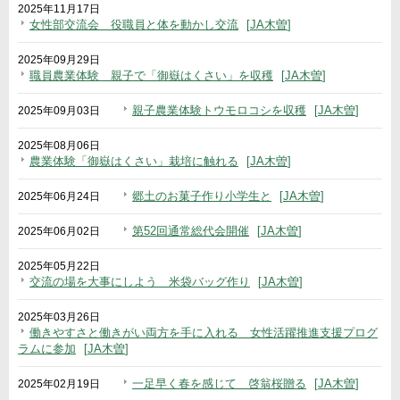
2025年11月17日
女性部交流会 役職員と体を動かし交流
JA木曽
2025年09月29日
職員農業体験 親子で「御嶽はくさい」を収穫
JA木曽
親子農業体験トウモロコシを収穫
JA木曽
2025年09月03日
2025年08月06日
農業体験「御嶽はくさい」栽培に触れる
JA木曽
郷土のお菓子作り小学生と
JA木曽
2025年06月24日
第52回通常総代会開催
JA木曽
2025年06月02日
2025年05月22日
交流の場を大事にしよう 米袋バッグ作り
JA木曽
2025年03月26日
働きやすさと働きがい両方を手に入れる 女性活躍推進支援プログ
ラムに参加
JA木曽
一足早く春を感じて 啓翁桜贈る
JA木曽
2025年02月19日