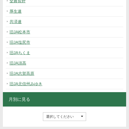
全農長野
厚生連
共済連
旧JA松本市
旧JA塩尻市
旧JAちくま
旧JA須高
旧JA志賀高原
旧JA北信州みゆき
月別に見る