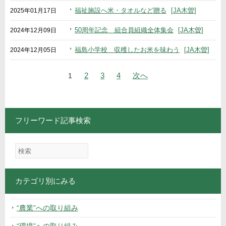
福祉施設へ米・タオルなど贈る
JA木曽
2025年01月17日
50周年記念 組合員組織全体集会
JA木曽
2024年12月09日
福島小学校 収穫したお米を味わう
JA木曽
2024年12月05日
ナビゲーション
の
»
2
3
4
次
へ
1
ペ
ー
フリーワード記事検索
ジ
カテゴリ別にみる
“農業”への取り組み