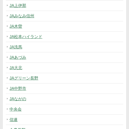
JA上伊那
JAみなみ信州
JA木曽
JA松本ハイランド
JA洗馬
JAあづみ
JA大北
JAグリーン長野
JA中野市
JAながの
中央会
信連