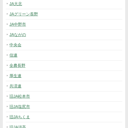
JA大北
JAグリーン長野
JA中野市
JAながの
中央会
信連
全農長野
厚生連
共済連
旧JA松本市
旧JA塩尻市
旧JAちくま
旧JA須高