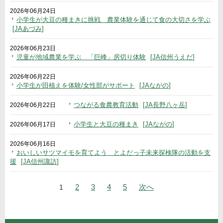
2026年06月24日
小学生が大豆の種まきに挑戦 農業体験を通じて食の大切さを学ぶ
JAあづみ
2026年06月23日
児童が地域農業を学ぶ 「巨峰」房切り体験
JA信州うえだ
2026年06月22日
小学生が田植えを体験/女性部がサポート
JAながの
つながる食農教育活動
JA長野八ヶ岳
2026年06月22日
小学生と大豆の種まき
JAながの
2026年06月17日
2026年06月16日
おいしいサツマイモを育てよう とよだっ子未来探検隊の活動を支
援
JA信州諏訪
ナビゲーション
の
»
2
3
4
5
次
へ
1
ペ
ー