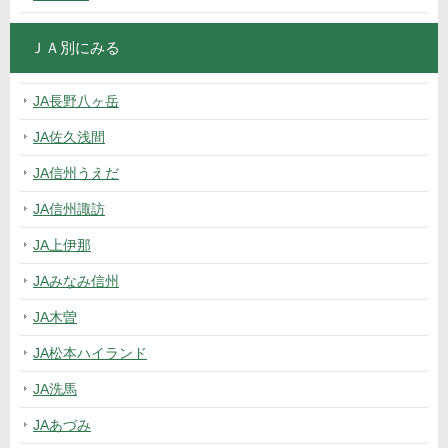
ＪＡ別にみる
JA長野八ヶ岳
JA佐久浅間
JA信州うえだ
JA信州諏訪
JA上伊那
JAみなみ信州
JA木曽
JA松本ハイランド
JA洗馬
JAあづみ