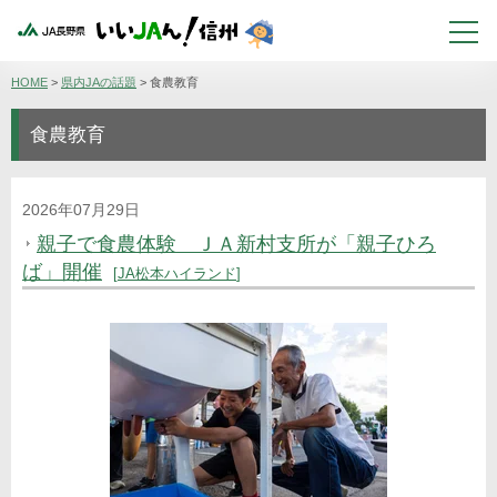
HOME
>
県内JAの話題
>
食農教育
食農教育
2026年07月29日
親子で食農体験 ＪＡ新村支所が「親子ひろ
ば」開催
JA松本ハイランド