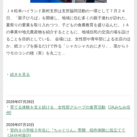
ＪＡ松本ハイランド新村支所は支所協同活動の一環として７月２４
日、「親子ひろば」を開催し、地域に住む多くの親子連れが訪れた。
夏祭りの要素を取り入れつつ、子どもの食農教育を盛り込んだ。ＪＡ
の事業や地元農産物を紹介するとともに、地域住民の交流の場を設け
ることを目的としている。 会場には、女性部や青年部による出店のほ
か、紙コップを振るだけで作る「シャカシャカおにぎり」、茎からト
ウモロコシの穂（実）を丸ごと...
続きを見る
2026年07月28日
育てる体験を支え続ける 女性部グループの食育活動
JAみなみ信
州
2026年07月10日
管内９小学校５年生に『ちゃぐりん』寄贈 稲作体験に役立てて
JA信州諏訪