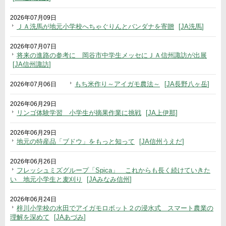
2026年07月09日
ＪＡ洗馬が地元小学校へちゃぐりんとバンダナを寄贈
JA洗馬
2026年07月07日
将来の進路の参考に 岡谷市中学生メッセにＪＡ信州諏訪が出展
JA信州諏訪
もち米作り～アイガモ農法～
JA長野八ヶ岳
2026年07月06日
2026年06月29日
リンゴ体験学習 小学生が摘果作業に挑戦
JA上伊那
2026年06月29日
地元の特産品「ブドウ」をもっと知って
JA信州うえだ
2026年06月26日
フレッシュミズグループ「Spica」 これからも長く続けていきた
い 地元小学生と麦刈り
JAみなみ信州
2026年06月24日
梓川小学校の水田でアイガモロボット２の浸水式 スマート農業の
理解を深めて
JAあづみ