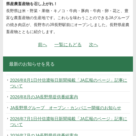
県産農畜産物を召し上がれ！
長野県は米・野菜・果物・キノコ・牛肉・豚肉・牛肉・卵・花と、豊
富な農畜産物の生産地です。これらを味わうことのできるJAグループ
の焼き肉店が、長野市のJR長野駅前にオープンしました。長野県産農
畜産物とともに紹介します。
ナビゲーション
«
の
の
»
前
へ
一覧にもどる
次
へ
投
投
稿
稿
最新のお知らせを見る
2026年8月1日付信濃毎日新聞掲載「JA広報のページ」記事に
ついて
2026年8月のJA長野県提供番組案内
JA長野県グループ オープン・カンパニー開催のお知らせ
2026年7月1日付信濃毎日新聞掲載「JA広報のページ」記事に
ついて
2026年7月のJA長野県提供番組案内