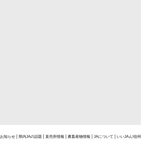
お知らせ
県内JAの話題
直売所情報
農畜産物情報
JAについて
いいJAん!信