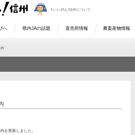
いいJAん!信州について
びへ
県内JAの話題
直売所情報
農畜産物情報
案内
内
内案内を更新しました。