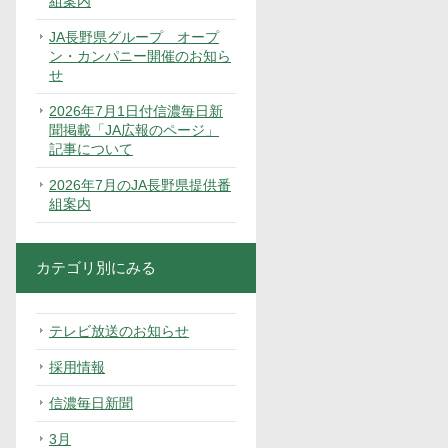
組案内
JA長野県グループ オープ
ン・カンパニー開催のお知ら
せ
2026年7月1日付信濃毎日新
聞掲載「JA広報のページ」
記事について
2026年7月のJA長野県提供番
組案内
カテゴリ別にみる
テレビ放送のお知らせ
採用情報
信濃毎日新聞
3月