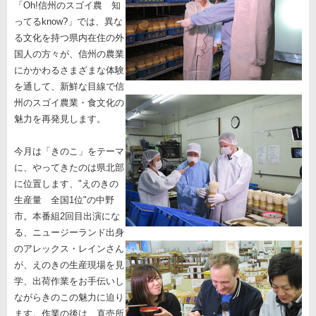
「Oh!信州のスゴイ農 知
ってるknow?」では、異な
る文化を持つ県内在住の外
国人の方々が、信州の農業
にかかわるさまざまな体験
を通して、新鮮な目線で信
州のスゴイ農業・食文化の
魅力を再発見します。
今月は「きのこ」をテーマ
に、やってきたのは県北部
に位置します、"えのきの
生産量 全国1位"の中野
市。本番組2回目出演にな
る、ニュージーランド出身
のアレックス・レインさん
が、えのきの生産現場を見
学、出荷作業をお手伝いし
ながらきのこの魅力に迫り
ます。作業の後は、直売所