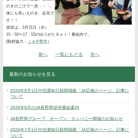
のきのこ汁で一息・・・。
体にも良いえのき、必見で
す！！
放送は、3月21日（水）
15：50〜17：53のゆうがたＧｅｔ！番組内で。
(取材協力：
ＪＡ中野市
）
ナビゲーション
«
の
の
»
前
へ
一覧にもどる
次
へ
投
投
稿
稿
最新のお知らせを見る
2026年8月1日付信濃毎日新聞掲載「JA広報のページ」記事に
ついて
2026年8月のJA長野県提供番組案内
JA長野県グループ オープン・カンパニー開催のお知らせ
2026年7月1日付信濃毎日新聞掲載「JA広報のページ」記事に
ついて