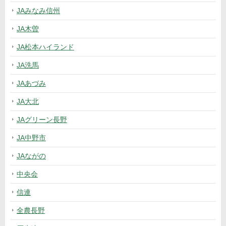
JAみなみ信州
JA木曽
JA松本ハイランド
JA洗馬
JAあづみ
JA大北
JAグリーン長野
JA中野市
JAながの
中央会
信連
全農長野