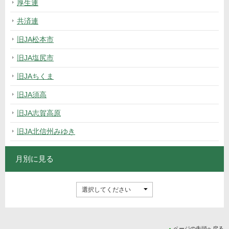
厚生連
共済連
旧JA松本市
旧JA塩尻市
旧JAちくま
旧JA須高
旧JA志賀高原
旧JA北信州みゆき
月別に見る
ページの先頭へ戻る