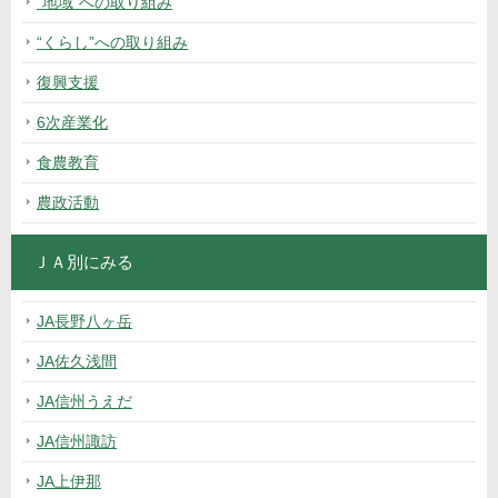
“地域”への取り組み
“くらし”への取り組み
復興支援
6次産業化
食農教育
農政活動
ＪＡ別にみる
JA長野八ヶ岳
JA佐久浅間
JA信州うえだ
JA信州諏訪
JA上伊那