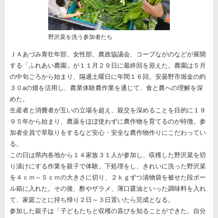
野沢菜を洗う参加者たち
ＪＡあづみ青壮年部、女性部、農政協議会、コープながのなどが展開
する「ふれあい農園」が１１月２９日に最終回を迎えた。農園は５月
の中旬ごろから始まり、隔週土曜日に年間１６回。安曇野市堀金の約
３０aの畑を活用し、農業体験農作業を通じて、食と農への理解を深
めた。
生産者と消費者が互いの立場を超え、親交を深めることを目的に１９
９５年から始まり、農薬をほぼ使わずに農作物を育てるのが特徴。参
加者全員で草取りをするなど安心・安全な農作物作りにこだわってい
る。
この日は県内各地から１４家族３１人が参加し、収穫した野沢菜を切
り漬けにする作業を親子で体験。下処理をし、きれいに洗った野沢菜
を４ｃｍ～５ｃｍの大きさに切り、２ｋｇずつ漬物袋を被せた段ボー
ル箱に入れた。その後、酢やザラメ、薄口醤油といった調味料を入れ
て、家庭ごとに持ち帰り２日～３日置いたら完成となる。
参加した親子は「子どもたちと収穫の喜びを知ることができた。自分