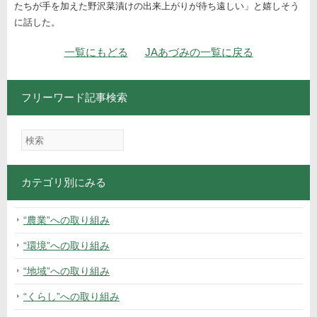
たちが手を加えた野沢菜漬けの出来上がりが待ち遠しい」と嬉しそう
に話した。
ナビゲーション
一覧にもどる
JAあづみの一覧に戻る
フリーワード記事検索
カテゴリ別にみる
“農業”への取り組み
“環境”への取り組み
“地域”への取り組み
“くらし”への取り組み