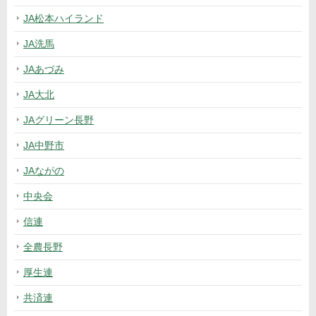
JA松本ハイランド
JA洗馬
JAあづみ
JA大北
JAグリーン長野
JA中野市
JAながの
中央会
信連
全農長野
厚生連
共済連