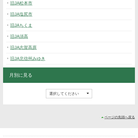
旧JA松本市
旧JA塩尻市
旧JAちくま
旧JA須高
旧JA志賀高原
旧JA北信州みゆき
月別に見る
ページの先頭へ戻る