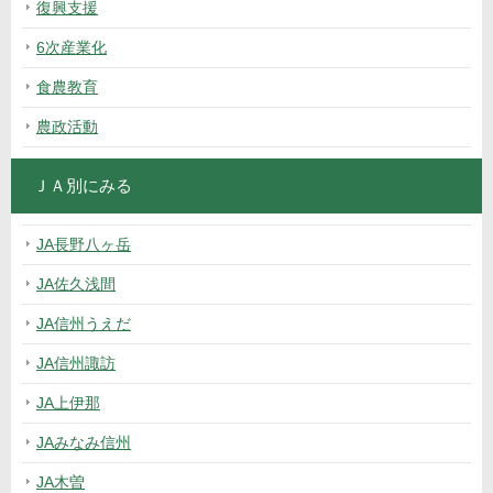
復興支援
6次産業化
食農教育
農政活動
ＪＡ別にみる
JA長野八ヶ岳
JA佐久浅間
JA信州うえだ
JA信州諏訪
JA上伊那
JAみなみ信州
JA木曽