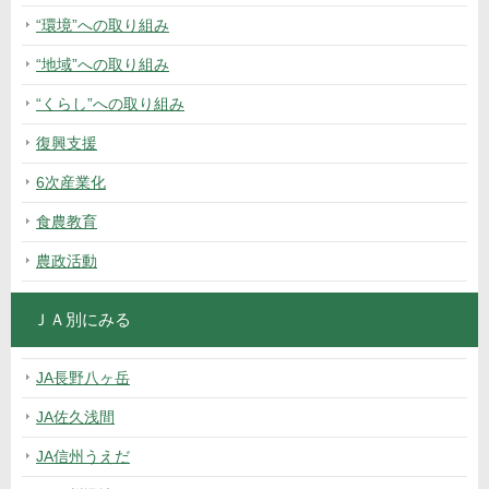
“環境”への取り組み
“地域”への取り組み
“くらし”への取り組み
復興支援
6次産業化
食農教育
農政活動
ＪＡ別にみる
JA長野八ヶ岳
JA佐久浅間
JA信州うえだ