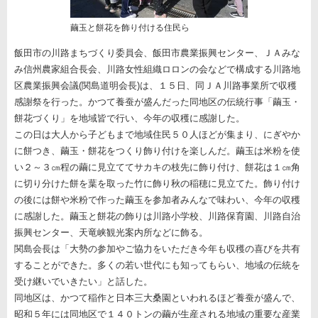
繭玉と餅花を飾り付ける住民ら
飯田市の川路まちづくり委員会、飯田市農業振興センター、ＪＡみな
み信州農家組合長会、川路女性組織ロロンの会などで構成する川路地
区農業振興会議(関島道明会長)は、１５日、同ＪＡ川路事業所で収穫
感謝祭を行った。かつて養蚕が盛んだった同地区の伝統行事「繭玉・
餅花づくり」を地域皆で行い、今年の収穫に感謝した。
この日は大人から子どもまで地域住民５０人ほどが集まり、にぎやか
に餅つき、繭玉・餅花をつくり飾り付けを楽しんだ。繭玉は米粉を使
い２～３㎝程の繭に見立ててサカキの枝先に飾り付け、餅花は１㎝角
に切り分けた餅を葉を取った竹に飾り秋の稲穂に見立てた。飾り付け
の後には餅や米粉で作った繭玉を参加者みんなで味わい、今年の収穫
に感謝した。繭玉と餅花の飾りは川路小学校、川路保育園、川路自治
振興センター、天竜峡観光案内所などに飾る。
関島会長は「大勢の参加やご協力をいただき今年も収穫の喜びを共有
することができた。多くの若い世代にも知ってもらい、地域の伝統を
受け継いでいきたい」と話した。
同地区は、かつて稲作と日本三大桑園といわれるほど養蚕が盛んで、
昭和５年には同地区で１４０トンの繭が生産される地域の重要な産業