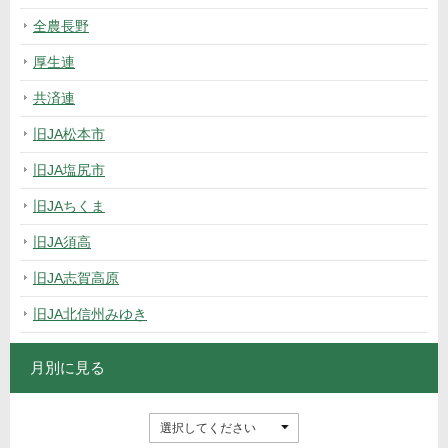
全農長野
厚生連
共済連
旧JA松本市
旧JA塩尻市
旧JAちくま
旧JA須高
旧JA志賀高原
旧JA北信州みゆき
月別に見る