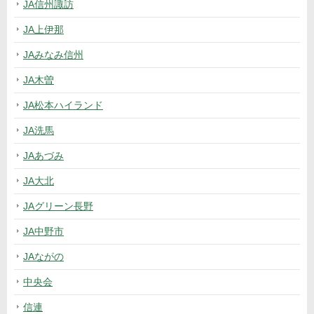
JA信州諏訪
JA上伊那
JAみなみ信州
JA木曽
JA松本ハイランド
JA洗馬
JAあづみ
JA大北
JAグリーン長野
JA中野市
JAながの
中央会
信連