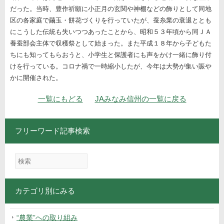
だった。当時、豊作祈願に小正月の玄関や神棚などの飾りとして同地
区の各家庭で繭玉・餅花づくりを行っていたが、蚕糸業の衰退ととも
にこうした伝統も失いつつあったことから、昭和５３年頃から同ＪＡ
養蚕部会主体で収穫祭として始まった。また平成１８年から子どもた
ちにも知ってもらおうと、小学生と保護者にも声をかけ一緒に飾り付
けを行っている。コロナ禍で一時縮小したが、今年は大勢が集い賑や
かに開催された。
ナビゲーション
一覧にもどる
JAみなみ信州の一覧に戻る
フリーワード記事検索
カテゴリ別にみる
“農業”への取り組み