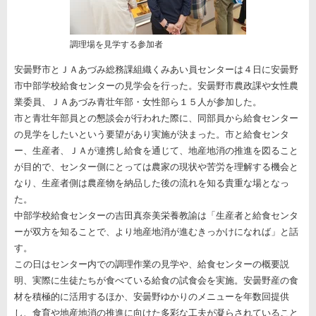
調理場を見学する参加者
安曇野市とＪＡあづみ総務課組織くみあい員センターは４日に安曇野
市中部学校給食センターの見学会を行った。安曇野市農政課や女性農
業委員、ＪＡあづみ青壮年部・女性部ら１５人が参加した。
市と青壮年部員との懇談会が行われた際に、同部員から給食センター
の見学をしたいという要望があり実施が決まった。市と給食センタ
ー、生産者、ＪＡが連携し給食を通じて、地産地消の推進を図ること
が目的で、センター側にとっては農家の現状や苦労を理解する機会と
なり、生産者側は農産物を納品した後の流れを知る貴重な場となっ
た。
中部学校給食センターの吉田真奈美栄養教諭は「生産者と給食センタ
ーが双方を知ることで、より地産地消が進むきっかけになれば」と話
す。
この日はセンター内での調理作業の見学や、給食センターの概要説
明、実際に生徒たちが食べている給食の試食会を実施。安曇野産の食
材を積極的に活用するほか、安曇野ゆかりのメニューを年数回提供
し、食育や地産地消の推進に向けた多彩な工夫が凝らされていること