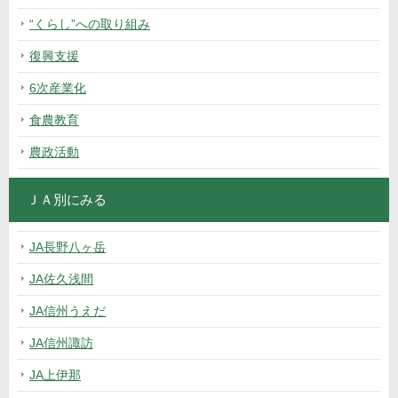
“くらし”への取り組み
復興支援
6次産業化
食農教育
農政活動
ＪＡ別にみる
JA長野八ヶ岳
JA佐久浅間
JA信州うえだ
JA信州諏訪
JA上伊那