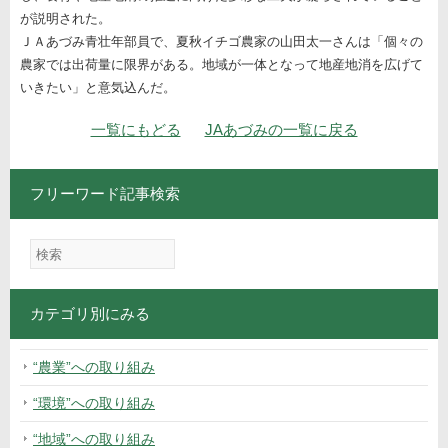
が説明された。
ＪＡあづみ青壮年部員で、夏秋イチゴ農家の山田太一さんは「個々の
農家では出荷量に限界がある。地域が一体となって地産地消を広げて
いきたい」と意気込んだ。
ナビゲーション
一覧にもどる
JAあづみの一覧に戻る
フリーワード記事検索
カテゴリ別にみる
“農業”への取り組み
“環境”への取り組み
“地域”への取り組み