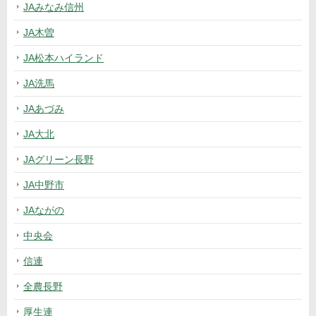
JAみなみ信州
JA木曽
JA松本ハイランド
JA洗馬
JAあづみ
JA大北
JAグリーン長野
JA中野市
JAながの
中央会
信連
全農長野
厚生連