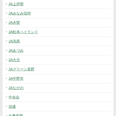
JA上伊那
JAみなみ信州
JA木曽
JA松本ハイランド
JA洗馬
JAあづみ
JA大北
JAグリーン長野
JA中野市
JAながの
中央会
信連
全農長野