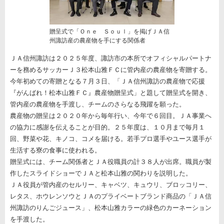
贈呈式で「Ｏｎｅ Ｓｏｕｌ」を掲げＪＡ信
州諏訪産の農産物を手にする関係者
ＪＡ信州諏訪は２０２５年度、諏訪市の本所でオフィシャルパートナ
ーを務めるサッカーＪ３松本山雅ＦＣに管内産の農産物を寄贈する。
今年初めての寄贈となる７月３日、「ＪＡ信州諏訪の農産物で応援
『がんばれ！松本山雅ＦＣ』農産物贈呈式」と題して贈呈式を開き、
管内産の農産物を手渡し、チームのさらなる飛躍を願った。
農産物の贈呈は２０２０年から毎年行い、今年で６回目。ＪＡ事業へ
の協力に感謝を伝えることが目的。２５年度は、１０月まで毎月１
回、野菜や花、キノコ、コメを届ける。若手プロ選手やユース選手が
生活する寮の食事に使われる。
贈呈式には、チーム関係者とＪＡ役職員の計３８人が出席。職員が製
作したスライドショーでＪＡと松本山雅の関わりを説明した。
ＪＡ役員が管内産のセルリー、キャベツ、キュウリ、ブロッコリー、
レタス、ホウレンソウとＪＡのプライベートブランド商品の「ＪＡ信
州諏訪のりんごジュース」、松本山雅カラーの緑色のカーネーション
を手渡した。