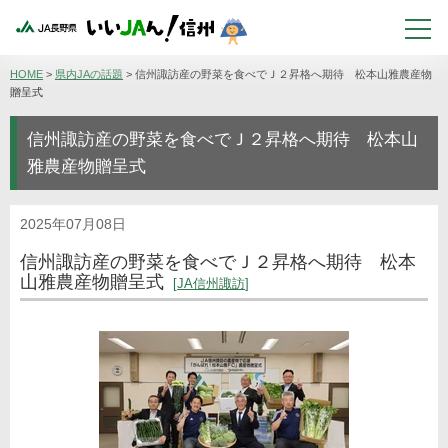
HOME
>
県内JAの話題
>
信州諏訪産の野菜を食べでＪ２昇格へ期待 松本山雅農産物
贈呈式
信州諏訪産の野菜を食べでＪ２昇格へ期待 松本山
雅農産物贈呈式
2025年07月08日
信州諏訪産の野菜を食べでＪ２昇格へ期待 松本
山雅農産物贈呈式
JA信州諏訪