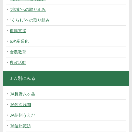
“地域”への取り組み
“くらし”への取り組み
復興支援
6次産業化
食農教育
農政活動
ＪＡ別にみる
JA長野八ヶ岳
JA佐久浅間
JA信州うえだ
JA信州諏訪