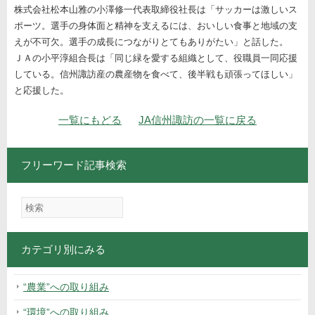
株式会社松本山雅の小澤修一代表取締役社長は「サッカーは激しいス
ポーツ。選手の身体面と精神を支えるには、おいしい食事と地域の支
えが不可欠。選手の成長につながりとてもありがたい」と話した。
ＪＡの小平淳組合長は「同じ緑を愛する組織として、役職員一同応援
している。信州諏訪産の農産物を食べて、後半戦も頑張ってほしい」
と応援した。
ナビゲーション
一覧にもどる
JA信州諏訪の一覧に戻る
フリーワード記事検索
カテゴリ別にみる
“農業”への取り組み
“環境”への取り組み