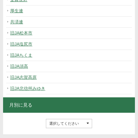
厚生連
共済連
旧JA松本市
旧JA塩尻市
旧JAちくま
旧JA須高
旧JA志賀高原
旧JA北信州みゆき
月別に見る