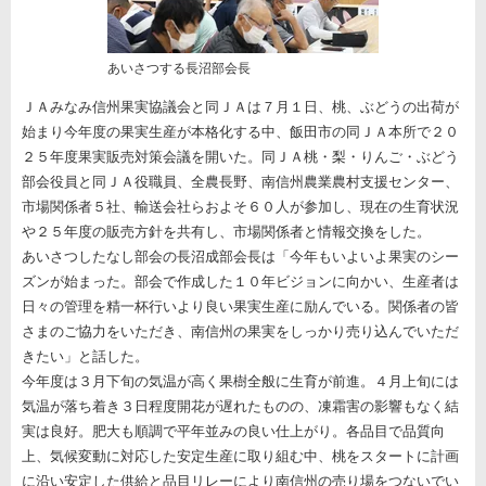
あいさつする長沼部会長
ＪＡみなみ信州果実協議会と同ＪＡは７月１日、桃、ぶどうの出荷が
始まり今年度の果実生産が本格化する中、飯田市の同ＪＡ本所で２０
２５年度果実販売対策会議を開いた。同ＪＡ桃・梨・りんご・ぶどう
部会役員と同ＪＡ役職員、全農長野、南信州農業農村支援センター、
市場関係者５社、輸送会社らおよそ６０人が参加し、現在の生育状況
や２５年度の販売方針を共有し、市場関係者と情報交換をした。
あいさつしたなし部会の長沼成部会長は「今年もいよいよ果実のシー
ズンが始まった。部会で作成した１０年ビジョンに向かい、生産者は
日々の管理を精一杯行いより良い果実生産に励んでいる。関係者の皆
さまのご協力をいただき、南信州の果実をしっかり売り込んでいただ
きたい」と話した。
今年度は３月下旬の気温が高く果樹全般に生育が前進。４月上旬には
気温が落ち着き３日程度開花が遅れたものの、凍霜害の影響もなく結
実は良好。肥大も順調で平年並みの良い仕上がり。各品目で品質向
上、気候変動に対応した安定生産に取り組む中、桃をスタートに計画
に沿い安定した供給と品目リレーにより南信州の売り場をつないでい