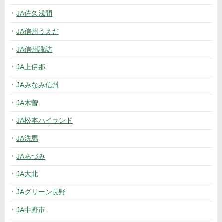
JA佐久浅間
JA信州うえだ
JA信州諏訪
JA上伊那
JAみなみ信州
JA木曽
JA松本ハイランド
JA洗馬
JAあづみ
JA大北
JAグリーン長野
JA中野市