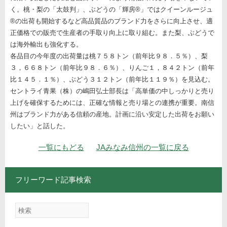
く。桃・梨の「太鼓判」、ぶどうの「輝房®」ではクイーンルージュ
®の出荷も開始するなど高品質品のブランド力をさらに向上させ、適
正価格での販売で生産者の手取り向上に取り組む。また梨、ぶどうで
は海外輸出も強化する。
各品目の今年度の出荷量は桃７５８トン（前年比９８．５％）、梨
３，６６８トン（前年比９８．６％）、りんご１，８４２トン（前年
比１４５．１％）、ぶどう３１２トン（前年比１１９％）を見込む。
セントライ青果（株）の嶋田弘士部長は「高単価の中しっかりと売り
上げを確保するためには、正確な情報と売り場との連携が重要。南信
州はブランド力がある信頼の産地。計画に沿い安定した出荷をお願い
したい」と話した。
ナビゲーション
一覧にもどる
JAみなみ信州の一覧に戻る
フリーワード記事検索