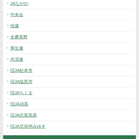
JAながの
中央会
信連
全農長野
厚生連
共済連
旧JA松本市
旧JA塩尻市
旧JAちくま
旧JA須高
旧JA志賀高原
旧JA北信州みゆき