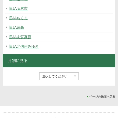
旧JA塩尻市
旧JAちくま
旧JA須高
旧JA志賀高原
旧JA北信州みゆき
月別に見る
ページの先頭へ戻る
サイトナビゲーション