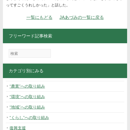
ってすごくうれしかった」と話した。
ナビゲーション
一覧にもどる
JAあづみの一覧に戻る
フリーワード記事検索
カテゴリ別にみる
“農業”への取り組み
“環境”への取り組み
“地域”への取り組み
“くらし”への取り組み
復興支援