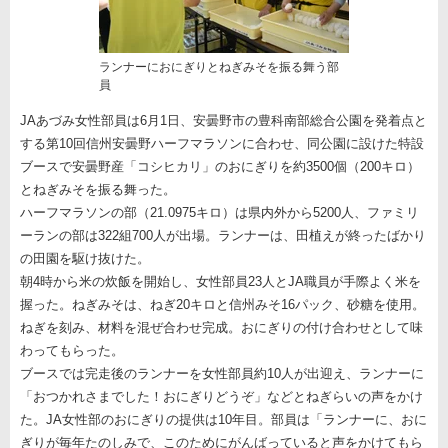
ランナーにおにぎりとねぎみそを振る舞う部
員
JAあづみ女性部員は6月1日、安曇野市の豊科南部総合公園を発着点と
する第10回信州安曇野ハーフマラソンに合わせ、同公園に設けた特設
ブースで安曇野産「コシヒカリ」のおにぎりを約3500個（200キロ）
とねぎみそを振る舞った。
ハーフマラソンの部（21.0975キロ）は県内外から5200人、ファミリ
ーランの部は322組700人が出場。ランナーは、田植えが終ったばかり
の田園を駆け抜けた。
朝4時から米の炊飯を開始し、女性部員23人とJA職員が手際よく米を
握った。ねぎみそは、ねぎ20キロと信州みそ16パック、砂糖を使用。
ねぎを刻み、材料を混ぜ合わせ完成。おにぎりの付け合わせとして味
わってもらった。
ブースでは完走後のランナーを女性部員約10人が出迎え、ランナーに
「おつかれさまでした！おにぎりどうぞ」などとねぎらいの声をかけ
た。JA女性部のおにぎりの提供は10年目。部員は「ランナーに、おに
ぎりが毎年たのしみで、このためにがんばっていると声をかけてもら