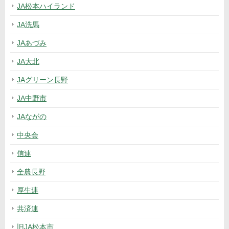
JA松本ハイランド
JA洗馬
JAあづみ
JA大北
JAグリーン長野
JA中野市
JAながの
中央会
信連
全農長野
厚生連
共済連
旧JA松本市