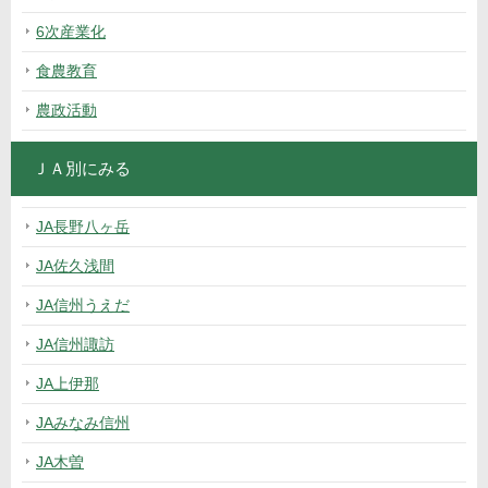
6次産業化
食農教育
農政活動
ＪＡ別にみる
JA長野八ヶ岳
JA佐久浅間
JA信州うえだ
JA信州諏訪
JA上伊那
JAみなみ信州
JA木曽