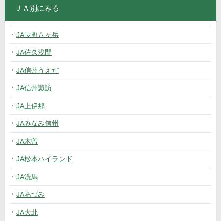
ＪＡ別にみる
JA長野八ヶ岳
JA佐久浅間
JA信州うえだ
JA信州諏訪
JA上伊那
JAみなみ信州
JA木曽
JA松本ハイランド
JA洗馬
JAあづみ
JA大北