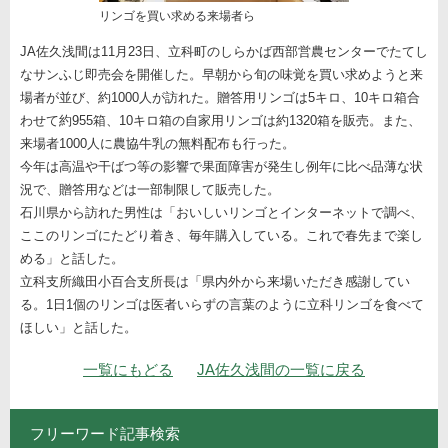
リンゴを買い求める来場者ら
JA佐久浅間は11月23日、立科町のしらかば西部営農センターでたてし
なサンふじ即売会を開催した。早朝から旬の味覚を買い求めようと来
場者が並び、約1000人が訪れた。贈答用リンゴは5キロ、10キロ箱合
わせて約955箱、10キロ箱の自家用リンゴは約1320箱を販売。また、
来場者1000人に農協牛乳の無料配布も行った。
今年は高温や干ばつ等の影響で果面障害が発生し例年に比べ品薄な状
況で、贈答用などは一部制限して販売した。
石川県から訪れた男性は「おいしいリンゴとインターネットで調べ、
ここのリンゴにたどり着き、毎年購入している。これで春先まで楽し
める」と話した。
立科支所織田小百合支所長は「県内外から来場いただき感謝してい
る。1日1個のリンゴは医者いらずの言葉のように立科リンゴを食べて
ほしい」と話した。
ナビゲーション
一覧にもどる
JA佐久浅間の一覧に戻る
フリーワード記事検索