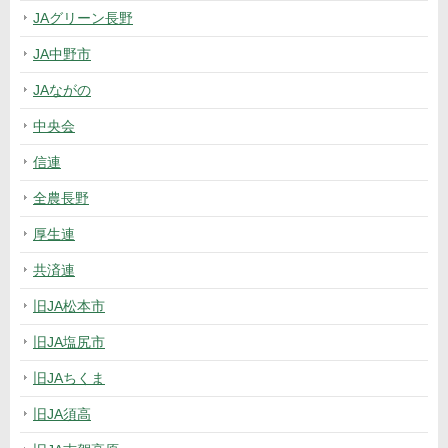
JAグリーン長野
JA中野市
JAながの
中央会
信連
全農長野
厚生連
共済連
旧JA松本市
旧JA塩尻市
旧JAちくま
旧JA須高