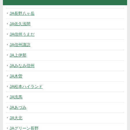
JA長野八ヶ岳
JA佐久浅間
JA信州うえだ
JA信州諏訪
JA上伊那
JAみなみ信州
JA木曽
JA松本ハイランド
JA洗馬
JAあづみ
JA大北
JAグリーン長野