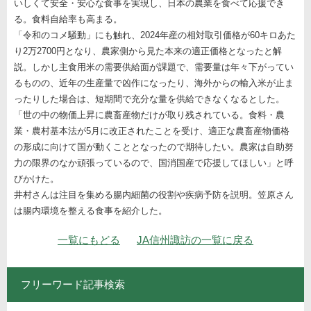
いしくて安全・安心な食事を実現し、日本の農業を食べて応援でき
る。食料自給率も高まる。
「令和のコメ騒動」にも触れ、2024年産の相対取引価格が60キロあた
り2万2700円となり、農家側から見た本来の適正価格となったと解
説。しかし主食用米の需要供給面が課題で、需要量は年々下がってい
るものの、近年の生産量で凶作になったり、海外からの輸入米が止ま
ったりした場合は、短期間で充分な量を供給できなくなるとした。
「世の中の物価上昇に農畜産物だけが取り残されている。食料・農
業・農村基本法が5月に改正されたことを受け、適正な農畜産物価格
の形成に向けて国が動くこととなったので期待したい。農家は自助努
力の限界のなか頑張っているので、国消国産で応援してほしい」と呼
びかけた。
井村さんは注目を集める腸内細菌の役割や疾病予防を説明。笠原さん
は腸内環境を整える食事を紹介した。
ナビゲーション
一覧にもどる
JA信州諏訪の一覧に戻る
フリーワード記事検索