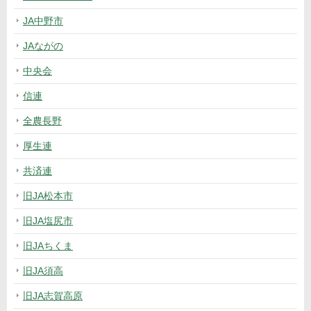
JA中野市
JAながの
中央会
信連
全農長野
厚生連
共済連
旧JA松本市
旧JA塩尻市
旧JAちくま
旧JA須高
旧JA志賀高原