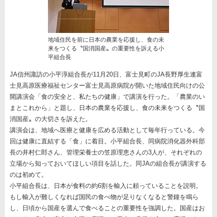
地域住民を前に日本の農業を応援し、食の未
来をつくる〝国消国産〟の重要性を訴える小
平組合長
JA信州諏訪の小平淳組合長が11月20日、富士見町のJA長野厚生連富
士見高原医療福祉センター富士見高原病院が開いた地域住民向けの公
開講演会「食の安全と、私たちの健康」で講演を行った。「農業のい
まとこれから」と題し、日本の農業を応援し、食の未来をつくる〝国
消国産〟の大切さを訴えた。
講演会は、地域へ医療と健康を広める活動として毎年行っている。今
回は健康に直結する「食」に着目。小平組合長、同病院消化器外科部
長の井村仁郎さん、管理栄養士の笠原理恵さんの3人が、それぞれの
立場から知っておいてほしい項目を話した。同JAの組合長が講演する
のは初めて。
小平組合長は、日本が食料の約6割を輸入に頼っていることを説明。
もし輸入が難しくなれば国民の食べ物が足りなくなると警鐘を鳴ら
し、日頃から国産を選んで食べることの重要性を強調した。国産はお