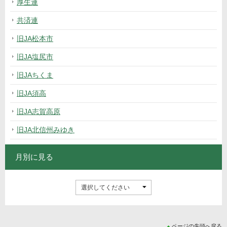
厚生連
共済連
旧JA松本市
旧JA塩尻市
旧JAちくま
旧JA須高
旧JA志賀高原
旧JA北信州みゆき
月別に見る
ページの先頭へ戻る