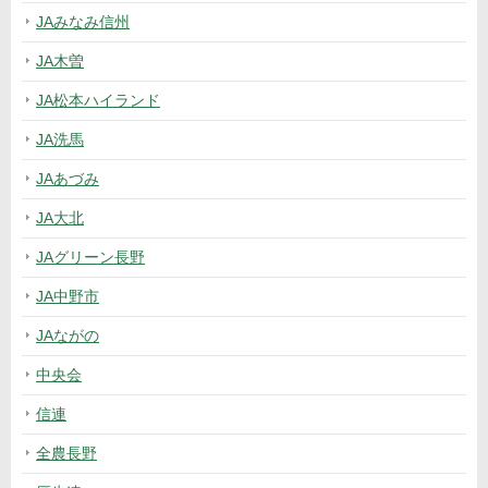
JAみなみ信州
JA木曽
JA松本ハイランド
JA洗馬
JAあづみ
JA大北
JAグリーン長野
JA中野市
JAながの
中央会
信連
全農長野