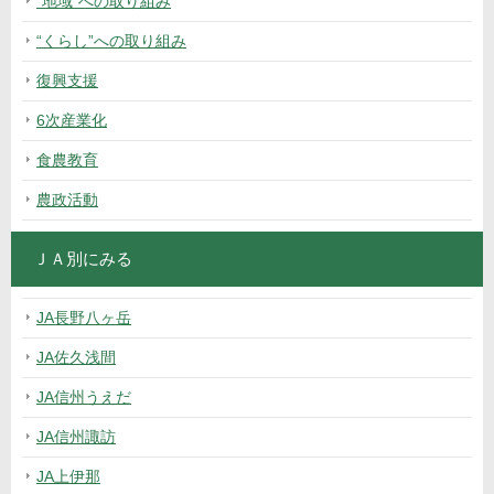
“地域”への取り組み
“くらし”への取り組み
復興支援
6次産業化
食農教育
農政活動
ＪＡ別にみる
JA長野八ヶ岳
JA佐久浅間
JA信州うえだ
JA信州諏訪
JA上伊那