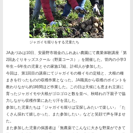
ジャガイモ堀りをする児童たち
JAあづみは10日、安曇野市堀金のふれあい農園にて農業体験講座「第
2回あぐりキッズスクール（野菜コース）」を開催した。管内の小学3
年生～6年生の児童とその家族17組、計40人が参加した。
今回は、第1回目の講座にてジャガイモの種イモの定植と、大根の種
まきを行ったものの収穫作業となった。JA職員から収穫のポイントを
教わりながら約1時間ほど作業した。この日は天候にも恵まれ立派に
育ったジャガイモや大根がゴロゴロと数を並べ、秋晴れの下親子で協
力しながら収穫作業にあたり汗を流した。
参加した児童たちは「ジャガイモ堀りは宝探しみたいで楽しい」「た
くさん採れて嬉しかった、また参加したい」などと笑顔で声を弾ませ
た。
また参加した児童の保護者は「無農薬でこんなに大きな野菜ができて