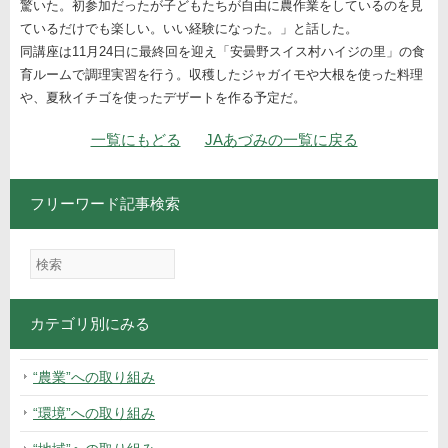
驚いた。初参加だったが子どもたちが自由に農作業をしているのを見
ているだけでも楽しい。いい経験になった。」と話した。
同講座は11月24日に最終回を迎え「安曇野スイス村ハイジの里」の食
育ルームで調理実習を行う。収穫したジャガイモや大根を使った料理
や、夏秋イチゴを使ったデザートを作る予定だ。
ナビゲーション
一覧にもどる
JAあづみの一覧に戻る
フリーワード記事検索
カテゴリ別にみる
“農業”への取り組み
“環境”への取り組み