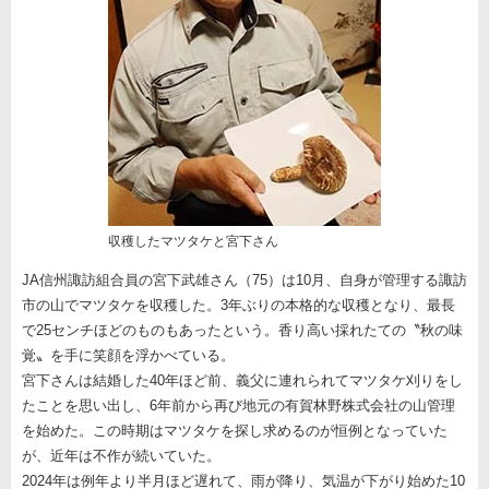
収穫したマツタケと宮下さん
JA信州諏訪組合員の宮下武雄さん（75）は10月、自身が管理する諏訪
市の山でマツタケを収穫した。3年ぶりの本格的な収穫となり、最長
で25センチほどのものもあったという。香り高い採れたての〝秋の味
覚〟を手に笑顔を浮かべている。
宮下さんは結婚した40年ほど前、義父に連れられてマツタケ刈りをし
たことを思い出し、6年前から再び地元の有賀林野株式会社の山管理
を始めた。この時期はマツタケを探し求めるのが恒例となっていた
が、近年は不作が続いていた。
2024年は例年より半月ほど遅れて、雨が降り、気温が下がり始めた10