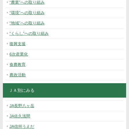
“農業”への取り組み
“環境”への取り組み
“地域”への取り組み
“くらし”への取り組み
復興支援
6次産業化
食農教育
農政活動
ＪＡ別にみる
JA長野八ヶ岳
JA佐久浅間
JA信州うえだ