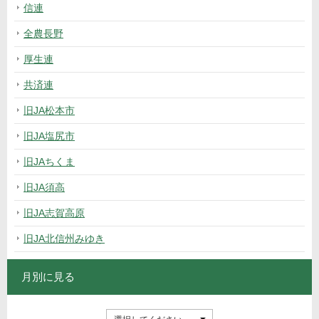
信連
全農長野
厚生連
共済連
旧JA松本市
旧JA塩尻市
旧JAちくま
旧JA須高
旧JA志賀高原
旧JA北信州みゆき
月別に見る