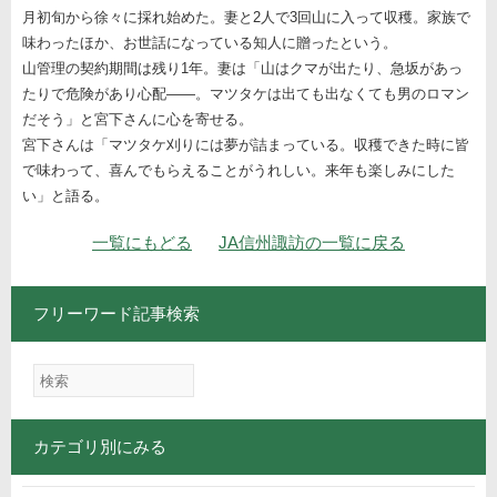
月初旬から徐々に採れ始めた。妻と2人で3回山に入って収穫。家族で
味わったほか、お世話になっている知人に贈ったという。
山管理の契約期間は残り1年。妻は「山はクマが出たり、急坂があっ
たりで危険があり心配――。マツタケは出ても出なくても男のロマン
だそう」と宮下さんに心を寄せる。
宮下さんは「マツタケ刈りには夢が詰まっている。収穫できた時に皆
で味わって、喜んでもらえることがうれしい。来年も楽しみにした
い」と語る。
ナビゲーション
一覧にもどる
JA信州諏訪の一覧に戻る
フリーワード記事検索
カテゴリ別にみる