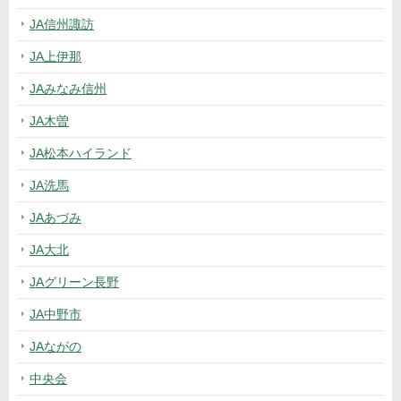
JA信州諏訪
JA上伊那
JAみなみ信州
JA木曽
JA松本ハイランド
JA洗馬
JAあづみ
JA大北
JAグリーン長野
JA中野市
JAながの
中央会