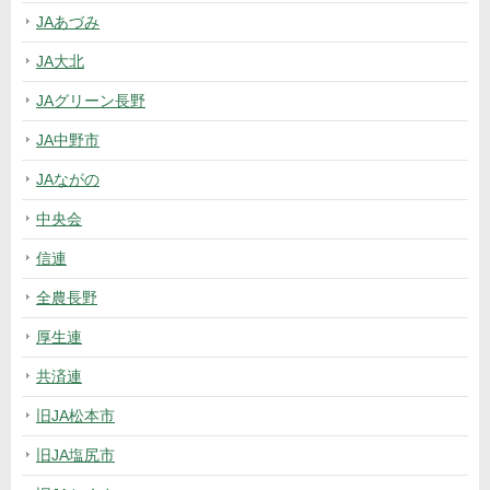
JAあづみ
JA大北
JAグリーン長野
JA中野市
JAながの
中央会
信連
全農長野
厚生連
共済連
旧JA松本市
旧JA塩尻市