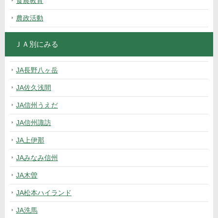
食農教育
農政活動
ＪＡ別にみる
JA長野八ヶ岳
JA佐久浅間
JA信州うえだ
JA信州諏訪
JA上伊那
JAみなみ信州
JA木曽
JA松本ハイランド
JA洗馬