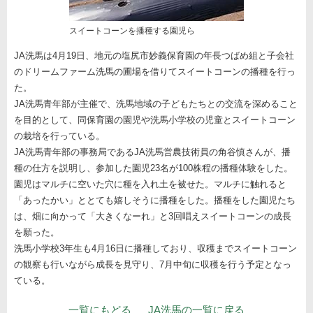
スイートコーンを播種する園児ら
JA洗馬は4月19日、地元の塩尻市妙義保育園の年長つばめ組と子会社
のドリームファーム洗馬の圃場を借りてスイートコーンの播種を行っ
た。
JA洗馬青年部が主催で、洗馬地域の子どもたちとの交流を深めること
を目的として、同保育園の園児や洗馬小学校の児童とスイートコーン
の栽培を行っている。
JA洗馬青年部の事務局であるJA洗馬営農技術員の角谷慎さんが、播
種の仕方を説明し、参加した園児23名が100株程の播種体験をした。
園児はマルチに空いた穴に種を入れ土を被せた。マルチに触れると
「あったかい」ととても嬉しそうに播種をした。播種をした園児たち
は、畑に向かって「大きくなーれ」と3回唱えスイートコーンの成長
を願った。
洗馬小学校3年生も4月16日に播種しており、収穫までスイートコーン
の観察も行いながら成長を見守り、7月中旬に収穫を行う予定となっ
ている。
ナビゲーション
一覧にもどる
JA洗馬の一覧に戻る